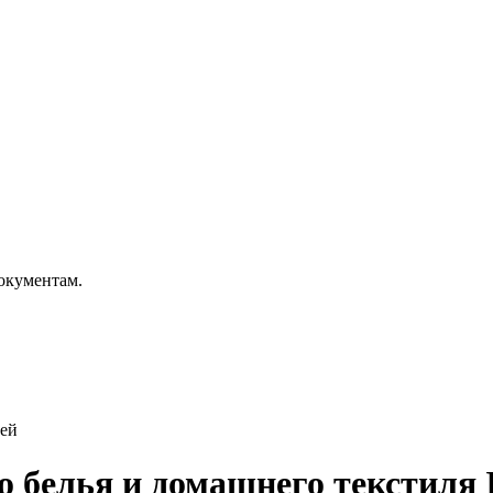
окументам.
лей
 белья и домашнего текстиля I