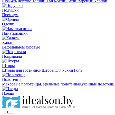
Бязь
Бязь детство
Поплин
Твил-сатин
Сатин
Вареный хлопок
Подушки
Премиум
Одеяла
Наматрасники
Халаты
Вафельные
Махровые
Покрывала
Шторы
Шторы для гостинной
Шторы для кухни
Тюль
Полотенца
Махровые полотенца
Вафельные полотенца
Кухонные полотенц
Пледы
0