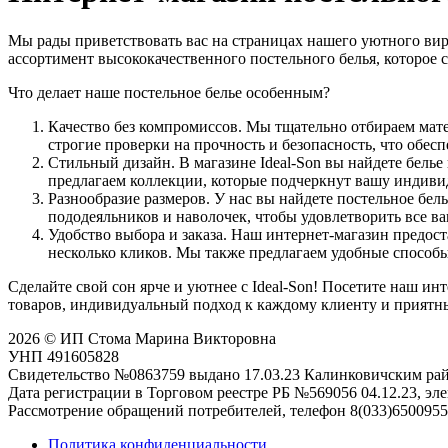
Мы рады приветствовать вас на страницах нашего уютного вир
ассортимент высококачественного постельного белья, которое с
Что делает наше постельное белье особенным?
Качество без компромиссов. Мы тщательно отбираем мате
строгие проверки на прочность и безопасность, что обе
Стильный дизайн. В магазине Ideal-Son вы найдете белье
предлагаем коллекции, которые подчеркнут вашу индивид
Разнообразие размеров. У нас вы найдете постельное бе
пододеяльников и наволочек, чтобы удовлетворить все в
Удобство выбора и заказа. Наш интернет-магазин предос
несколько кликов. Мы также предлагаем удобные способы
Сделайте свой сон ярче и уютнее с Ideal-Son! Посетите наш ин
товаров, индивидуальный подход к каждому клиенту и приятн
2026 © ИП Стома Марина Викторовна
УНП 491605828
Свидетельство №0863759 выдано 17.03.23 Калинковичским р
Дата регистрации в Торговом реестре РБ №569056 04.12.23, эле
Рассмотрение обращений потребителей, телефон 8(033)6500955,
Политика конфиденциальности