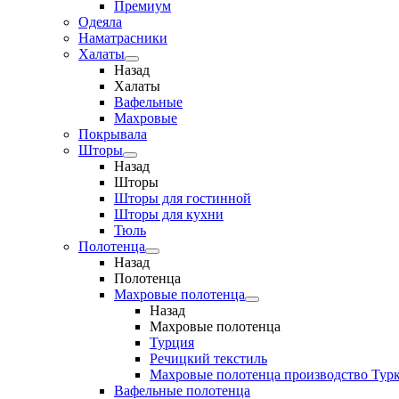
Премиум
Одеяла
Наматрасники
Халаты
Назад
Халаты
Вафельные
Махровые
Покрывала
Шторы
Назад
Шторы
Шторы для гостинной
Шторы для кухни
Тюль
Полотенца
Назад
Полотенца
Махровые полотенца
Назад
Махровые полотенца
Турция
Речицкий текстиль
Махровые полотенца производство Тур
Вафельные полотенца