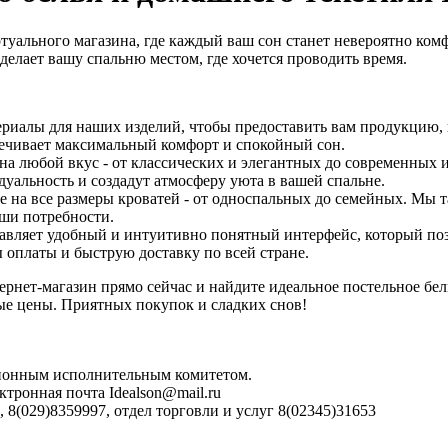
туального магазина, где каждый ваш сон станет невероятно ком
делает вашу спальню местом, где хочется проводить время.
риалы для наших изделий, чтобы предоставить вам продукцию, к
спечивает максимальный комфорт и спокойный сон.
 на любой вкус - от классических и элегантных до современных
уальность и создадут атмосферу уюта в вашей спальне.
лье на все размеры кроватей - от односпальных до семейных. Мы
аши потребности.
тавляет удобный и интуитивно понятный интерфейс, который поз
 оплаты и быструю доставку по всей стране.
тернет-магазин прямо сейчас и найдите идеальное постельное бе
ые цены. Приятных покупок и сладких снов!
айонным исполнительным комитетом.
ктронная почта Idealson@mail.ru
 8(029)8359997, отдел торговли и услуг 8(02345)31653