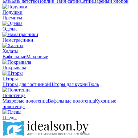
Бязь
Бязь детство
Поплин
Твил-сатин
Сатин
Вареный хлопок
Подушки
Премиум
Одеяла
Наматрасники
Халаты
Вафельные
Махровые
Покрывала
Шторы
Шторы для гостинной
Шторы для кухни
Тюль
Полотенца
Махровые полотенца
Вафельные полотенца
Кухонные
полотенца
Пледы