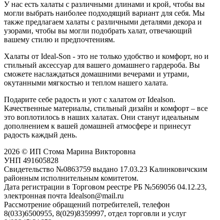
У нас есть халаты с различными длинами и крой, чтобы вы
могли выбрать наиболее подходящий вариант для себя. Мы
также предлагаем халаты с различными деталями декора и
узорами, чтобы вы могли подобрать халат, отвечающий
вашему стилю и предпочтениям.
Халаты от Ideal-Son - это не только удобство и комфорт, но и
стильный аксессуар для вашего домашнего гардероба. Вы
сможете наслаждаться домашними вечерами и утрами,
окутанными мягкостью и теплом нашего халата.
Подарите себе радость и уют с халатом от Idealson.
Качественные материалы, стильный дизайн и комфорт – все
это воплотилось в наших халатах. Они станут идеальным
дополнением к вашей домашней атмосфере и принесут
радость каждый день.
2026 © ИП Стома Марина Викторовна
УНП 491605828
Свидетельство №0863759 выдано 17.03.23 Калинковичским
районным исполнительным комитетом.
Дата регистрации в Торговом реестре РБ №569056 04.12.23,
электронная почта Idealson@mail.ru
Рассмотрение обращений потребителей, телефон
8(033)6500955, 8(029)8359997, отдел торговли и услуг