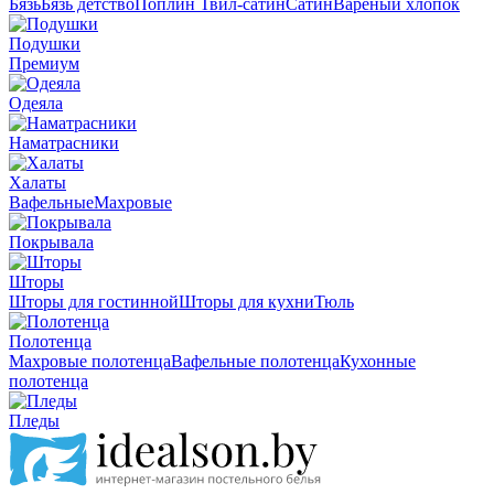
Бязь
Бязь детство
Поплин
Твил-сатин
Сатин
Вареный хлопок
Подушки
Премиум
Одеяла
Наматрасники
Халаты
Вафельные
Махровые
Покрывала
Шторы
Шторы для гостинной
Шторы для кухни
Тюль
Полотенца
Махровые полотенца
Вафельные полотенца
Кухонные
полотенца
Пледы