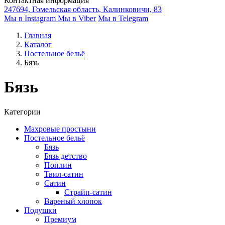
Контактная информация
247694, Гомельская область, Калинковичи, 83
Мы в Instagram
Мы в Viber
Мы в Telegram
Главная
Каталог
Постельное бельё
Бязь
Бязь
Категории
Махровые простыни
Постельное бельё
Бязь
Бязь детство
Поплин
Твил-сатин
Сатин
Страйп-сатин
Вареный хлопок
Подушки
Премиум