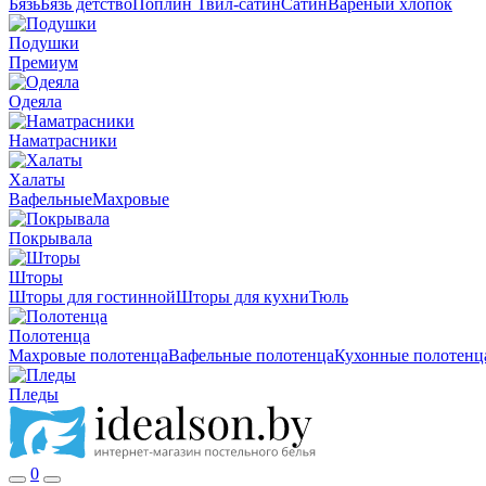
Бязь
Бязь детство
Поплин
Твил-сатин
Сатин
Вареный хлопок
Подушки
Премиум
Одеяла
Наматрасники
Халаты
Вафельные
Махровые
Покрывала
Шторы
Шторы для гостинной
Шторы для кухни
Тюль
Полотенца
Махровые полотенца
Вафельные полотенца
Кухонные полотенц
Пледы
0