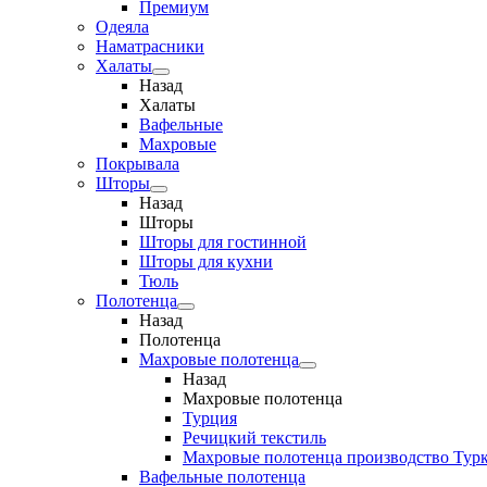
Премиум
Одеяла
Наматрасники
Халаты
Назад
Халаты
Вафельные
Махровые
Покрывала
Шторы
Назад
Шторы
Шторы для гостинной
Шторы для кухни
Тюль
Полотенца
Назад
Полотенца
Махровые полотенца
Назад
Махровые полотенца
Турция
Речицкий текстиль
Махровые полотенца производство Тур
Вафельные полотенца