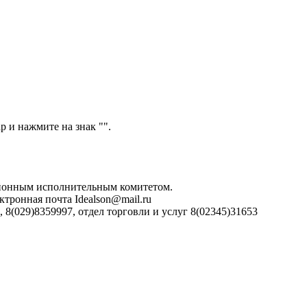
р и нажмите на знак "
".
айонным исполнительным комитетом.
ктронная почта Idealson@mail.ru
 8(029)8359997, отдел торговли и услуг 8(02345)31653