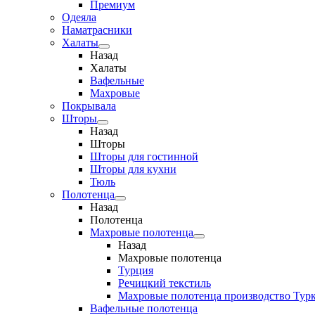
Премиум
Одеяла
Наматрасники
Халаты
Назад
Халаты
Вафельные
Махровые
Покрывала
Шторы
Назад
Шторы
Шторы для гостинной
Шторы для кухни
Тюль
Полотенца
Назад
Полотенца
Махровые полотенца
Назад
Махровые полотенца
Турция
Речицкий текстиль
Махровые полотенца производство Тур
Вафельные полотенца