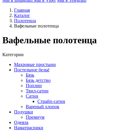
Мы в Instagram
Мы в Viber
Мы в Telegram
Главная
Каталог
Полотенца
Вафельные полотенца
Вафельные полотенца
Категории
Махровые простыни
Постельное бельё
Бязь
Бязь детство
Поплин
Твил-сатин
Сатин
Страйп-сатин
Вареный хлопок
Подушки
Премиум
Одеяла
Наматрасники