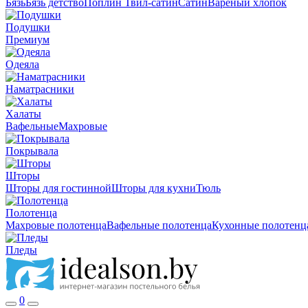
Бязь
Бязь детство
Поплин
Твил-сатин
Сатин
Вареный хлопок
Подушки
Премиум
Одеяла
Наматрасники
Халаты
Вафельные
Махровые
Покрывала
Шторы
Шторы для гостинной
Шторы для кухни
Тюль
Полотенца
Махровые полотенца
Вафельные полотенца
Кухонные полотенц
Пледы
0