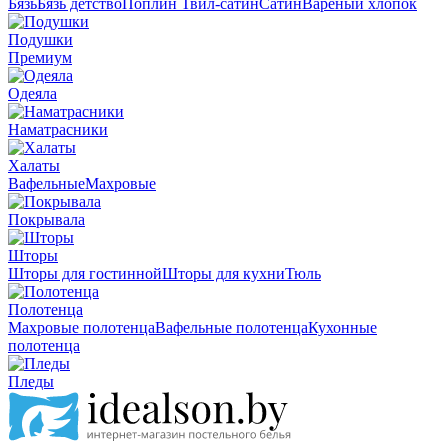
Бязь
Бязь детство
Поплин
Твил-сатин
Сатин
Вареный хлопок
Подушки
Премиум
Одеяла
Наматрасники
Халаты
Вафельные
Махровые
Покрывала
Шторы
Шторы для гостинной
Шторы для кухни
Тюль
Полотенца
Махровые полотенца
Вафельные полотенца
Кухонные
полотенца
Пледы