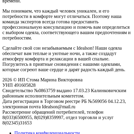
времени.
Мы понимаем, что каждый человек уникален, и его
потребности в комфорте могут отличаться. Поэтому наша
команда экспертов всегда готова предоставить
профессиональную консультацию и помочь вам определиться
с выбором одеяла, соответствующего вашим предпочтениям и
потребностям.
Сделайте свой сон незабываемым с Idealson! Наши одеяла
обеспечат вам теплые и уютные ночи, а также создадут
атмосферу комфорта и релаксации в вашей спальне.
Погрузитесь в приятные сновидения с нашими одеялами,
которые согреют ваше сердце и дарят радость каждый день.
2026 © ИП Стома Марина Викторовна
УНП 491605828
Свидетельство №0863759 выдано 17.03.23 Калинковичским
районным исполнительным комитетом.
Дата регистрации в Торговом реестре РБ №569056 04.12.23,
электронная почта Idealson@mail.ru
Рассмотрение обращений потребителей, телефон
8(033)6500955, 8(029)8359997, отдел торговли и услуг
8(02345)31653
Политика конфиденциальности