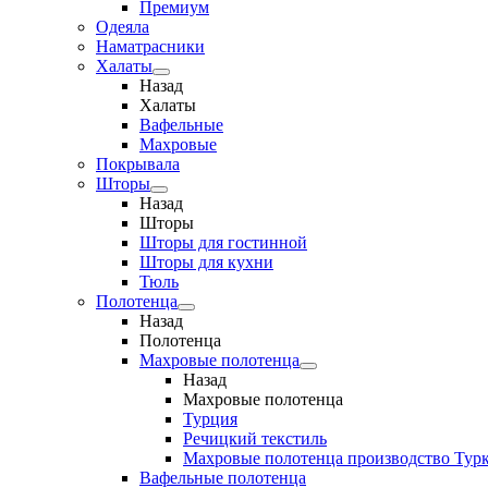
Премиум
Одеяла
Наматрасники
Халаты
Назад
Халаты
Вафельные
Махровые
Покрывала
Шторы
Назад
Шторы
Шторы для гостинной
Шторы для кухни
Тюль
Полотенца
Назад
Полотенца
Махровые полотенца
Назад
Махровые полотенца
Турция
Речицкий текстиль
Махровые полотенца производство Тур
Вафельные полотенца