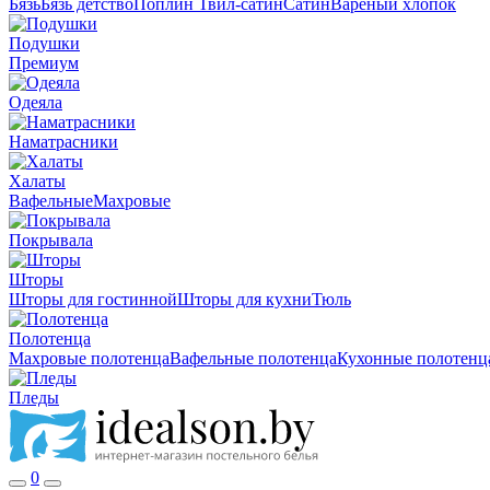
Бязь
Бязь детство
Поплин
Твил-сатин
Сатин
Вареный хлопок
Подушки
Премиум
Одеяла
Наматрасники
Халаты
Вафельные
Махровые
Покрывала
Шторы
Шторы для гостинной
Шторы для кухни
Тюль
Полотенца
Махровые полотенца
Вафельные полотенца
Кухонные полотенц
Пледы
0