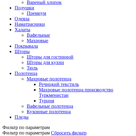
Вареный хлопок
Подушки
Премиум
Одеяла
Наматрасники
Халаты
Вафельные
Махровые
Покрывала
Шторы
Шторы для гостинной
Шторы для кухни
Тюль
Полотенца
Махровые полотенца
Речицкий текстиль
Махровые полотенца производство
Туркменистан
Турция
Вафельные полотенца
Кухонные полотенца
Пледы
Фильтр по параметрам
Фильтр по параметрам
Сбросить фильтр