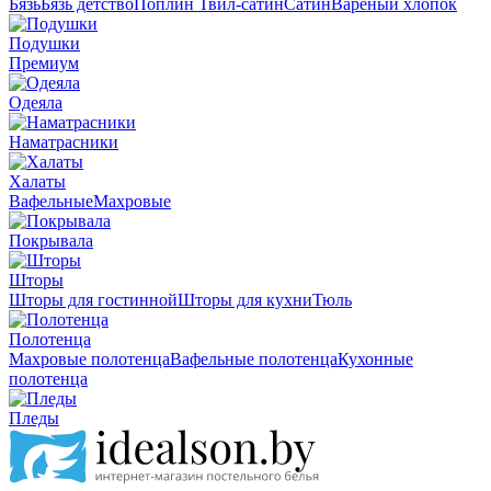
Бязь
Бязь детство
Поплин
Твил-сатин
Сатин
Вареный хлопок
Подушки
Премиум
Одеяла
Наматрасники
Халаты
Вафельные
Махровые
Покрывала
Шторы
Шторы для гостинной
Шторы для кухни
Тюль
Полотенца
Махровые полотенца
Вафельные полотенца
Кухонные
полотенца
Пледы