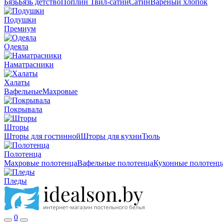
Бязь
Бязь детство
Поплин
Твил-сатин
Сатин
Вареный хлопок
Подушки
Премиум
Одеяла
Наматрасники
Халаты
Вафельные
Махровые
Покрывала
Шторы
Шторы для гостинной
Шторы для кухни
Тюль
Полотенца
Махровые полотенца
Вафельные полотенца
Кухонные полотенц
Пледы
0