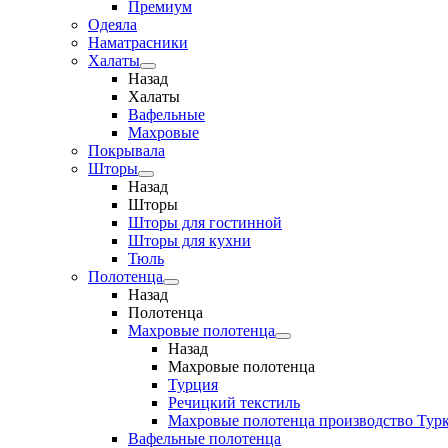
Премиум
Одеяла
Наматрасники
Халаты
Назад
Халаты
Вафельные
Махровые
Покрывала
Шторы
Назад
Шторы
Шторы для гостинной
Шторы для кухни
Тюль
Полотенца
Назад
Полотенца
Махровые полотенца
Назад
Махровые полотенца
Турция
Речицкий текстиль
Махровые полотенца производство Тур
Вафельные полотенца