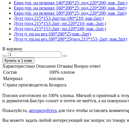
Евро (пр. на резинке 140*200*25; под.220*200; нав. 2шт.)
Евро (пр. на резинке 160*200*25; под.220*200; нав. 2шт)
Евро (пр. на резинке 180*200*25; под.220*200; нав. 2шт)
Дуэт (под.215*153-2шт;пр.180*210; нав-2шт.)
Дуэт (под.215*153-2шт; пр.220*210; нав.-2шт.)
Дуэт (под.215*153-2шт; пр.220*240; нав.-2шт.)
Дуэт (с пр.на рез.160*200*25;нав.-2шт)
Дуэт (с пр.на рез.180*200*25(под.215*153 -2шт; нав.2шт)
В корзину
Купить в 1 клик
Характеристики
Описание
Отзывы
Вопрос-ответ
Состав
100% хлопок
Материал
поплин
Страна производитель
Беларусь
Поплин изготовлен из 100% хлопка. Мягкий и приятный к телу.
и дерматитов.Быстро сохнет и почти не мнётся, а на поверхнос
Пожалуйста,
авторизуйтесь
для того чтобы оставлять коммента
Вы можете задать любой интересующий вас вопрос по товару и