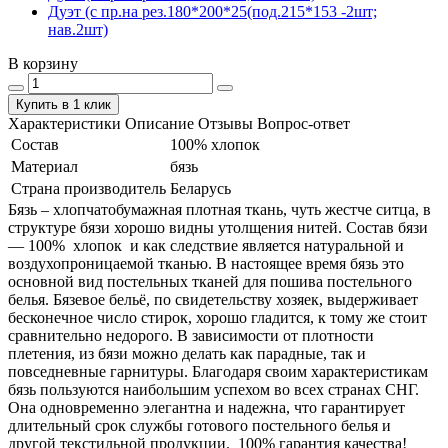
Дуэт (с пр.на рез.180*200*25(под.215*153 -2шт;
нав.2шт)
В корзину
Купить в 1 клик
Характеристики
Описание
Отзывы
Вопрос-ответ
Состав
100% хлопок
Материал
бязь
Страна производитель
Беларусь
Бязь – хлопчатобумажная плотная ткань, чуть жестче ситца, в
структуре бязи хорошо видны утолщения нитей. Состав бязи
― 100% хлопок и как следствие является натуральной и
воздухопроницаемой тканью. В настоящее время бязь это
основной вид постельных тканей для пошива постельного
белья. Бязевое бельё, по свидетельству хозяек, выдерживает
бесконечное число стирок, хорошо гладится, к тому же стоит
сравнительно недорого. В зависимости от плотности
плетения, из бязи можно делать как парадные, так и
повседневные гарнитуры. Благодаря своим характеристикам
бязь пользуются наибольшим успехом во всех странах СНГ.
Она одновременно элегантна и надежна, что гарантирует
длительный срок службы готового постельного белья и
другой текстильной продукции. 100% гарантия качества!