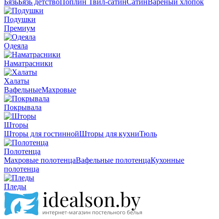
Бязь
Бязь детство
Поплин
Твил-сатин
Сатин
Вареный хлопок
Подушки
Премиум
Одеяла
Наматрасники
Халаты
Вафельные
Махровые
Покрывала
Шторы
Шторы для гостинной
Шторы для кухни
Тюль
Полотенца
Махровые полотенца
Вафельные полотенца
Кухонные
полотенца
Пледы