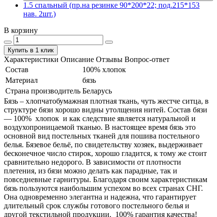
1.5 спальный (пр.на резинке 90*200*22; под.215*153
нав. 2шт.)
В корзину
Купить в 1 клик
Характеристики
Описание
Отзывы
Вопрос-ответ
Состав
100% хлопок
Материал
бязь
Страна производитель
Беларусь
Бязь – хлопчатобумажная плотная ткань, чуть жестче ситца, в
структуре бязи хорошо видны утолщения нитей. Состав бязи
― 100% хлопок и как следствие является натуральной и
воздухопроницаемой тканью. В настоящее время бязь это
основной вид постельных тканей для пошива постельного
белья. Бязевое бельё, по свидетельству хозяек, выдерживает
бесконечное число стирок, хорошо гладится, к тому же стоит
сравнительно недорого. В зависимости от плотности
плетения, из бязи можно делать как парадные, так и
повседневные гарнитуры. Благодаря своим характеристикам
бязь пользуются наибольшим успехом во всех странах СНГ.
Она одновременно элегантна и надежна, что гарантирует
длительный срок службы готового постельного белья и
другой текстильной продукции. 100% гарантия качества!