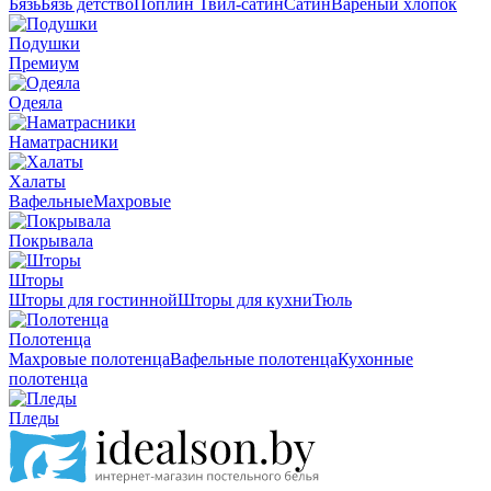
Бязь
Бязь детство
Поплин
Твил-сатин
Сатин
Вареный хлопок
Подушки
Премиум
Одеяла
Наматрасники
Халаты
Вафельные
Махровые
Покрывала
Шторы
Шторы для гостинной
Шторы для кухни
Тюль
Полотенца
Махровые полотенца
Вафельные полотенца
Кухонные
полотенца
Пледы