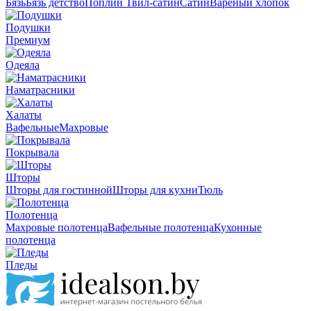
Бязь
Бязь детство
Поплин
Твил-сатин
Сатин
Вареный хлопок
Подушки
Премиум
Одеяла
Наматрасники
Халаты
Вафельные
Махровые
Покрывала
Шторы
Шторы для гостинной
Шторы для кухни
Тюль
Полотенца
Махровые полотенца
Вафельные полотенца
Кухонные
полотенца
Пледы