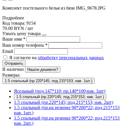
Комплект постельного белья из бязи IMG_9678.JPG
Подробнее
Код товара: 9154
70.00 BYN / шт
Узнать цену товара
Ваше имя
*
Ваш номер телефона
*
Email
Я согласен на
обработку персональных данных
Отправить
В наличии
Нашли дешевле?
Размеры:
1.5 спальный (пр.220*145; под.215*153; нав. 1шт.)
Ясельный (под.147*110; пр.140*100;нав. 1шт)
1.5 спальный (пр.220*145; под.215*153; нав. 1шт.)
1.5 спальный (пр.220*145; под.215*153; нав. 2шт)
1.5 спальный (пр.на резинке 90*200*22; под.215*153
нав. 1шт.)
1.5 спальный (пр.на резинке 90*200*22; под.215*153
нав. 2шт.)