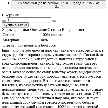
1.5 спальный (пр.на резинке 90*200*22; под.215*153 нав.
2шт.)
В корзину
Купить в 1 клик
Характеристики
Описание
Отзывы
Вопрос-ответ
Состав
100% хлопок
Материал
бязь
Страна производитель
Беларусь
Бязь – хлопчатобумажная плотная ткань, чуть жестче ситца, в
структуре бязи хорошо видны утолщения нитей. Состав бязи
― 100% хлопок и как следствие является натуральной и
воздухопроницаемой тканью. В настоящее время бязь это
основной вид постельных тканей для пошива постельного
белья. Бязевое бельё, по свидетельству хозяек, выдерживает
бесконечное число стирок, хорошо гладится, к тому же стоит
сравнительно недорого. В зависимости от плотности
плетения, из бязи можно делать как парадные, так и
повседневные гарнитуры. Благодаря своим характеристикам
бязь пользуются наибольшим успехом во всех странах СНГ.
Она одновременно элегантна и надежна, что гарантирует
длительный срок службы готового постельного белья и
другой текстильной продукции. 100% гарантия качества!