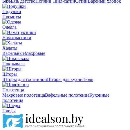
Бязь
Бязь детство
Поплин
Твил-сатин
Сатин
Вареный хлопок
Подушки
Премиум
Одеяла
Наматрасники
Халаты
Вафельные
Махровые
Покрывала
Шторы
Шторы для гостинной
Шторы для кухни
Тюль
Полотенца
Махровые полотенца
Вафельные полотенца
Кухонные
полотенца
Пледы