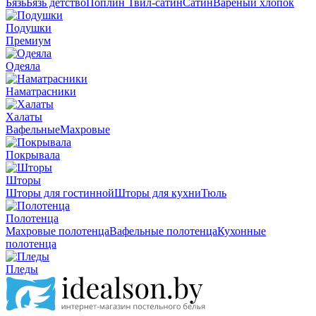
Бязь
Бязь детство
Поплин
Твил-сатин
Сатин
Вареный хлопок
Подушки
Премиум
Одеяла
Наматрасники
Халаты
Вафельные
Махровые
Покрывала
Шторы
Шторы для гостинной
Шторы для кухни
Тюль
Полотенца
Махровые полотенца
Вафельные полотенца
Кухонные
полотенца
Пледы