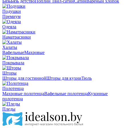
Бязь
Бязь детство
Поплин
Твил-сатин
Сатин
Вареный хлопок
Подушки
Премиум
Одеяла
Наматрасники
Халаты
Вафельные
Махровые
Покрывала
Шторы
Шторы для гостинной
Шторы для кухни
Тюль
Полотенца
Махровые полотенца
Вафельные полотенца
Кухонные
полотенца
Пледы