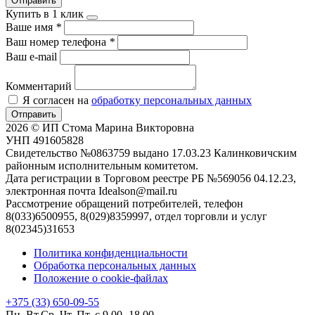
Отправить
Купить в 1 клик
Ваше имя
*
Ваш номер телефона
*
Ваш e-mail
Комментарий
Я согласен на
обработку персональных данных
Отправить
2026 © ИП Стома Марина Викторовна
УНП 491605828
Свидетельство №0863759 выдано 17.03.23 Калинковичским
районным исполнительным комитетом.
Дата регистрации в Торговом реестре РБ №569056 04.12.23,
электронная почта Idealson@mail.ru
Рассмотрение обращений потребителей, телефон
8(033)6500955, 8(029)8359997, отдел торговли и услуг
8(02345)31653
Политика конфиденциальности
Обработка персональных данных
Положение о cookie-файлах
+375 (33) 650-09-55
Пн. Вт.Ср. Чт. Пт. с 9.00 -18.00