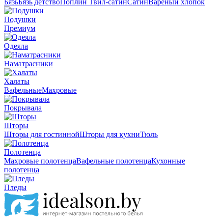
Бязь
Бязь детство
Поплин
Твил-сатин
Сатин
Вареный хлопок
Подушки
Премиум
Одеяла
Наматрасники
Халаты
Вафельные
Махровые
Покрывала
Шторы
Шторы для гостинной
Шторы для кухни
Тюль
Полотенца
Махровые полотенца
Вафельные полотенца
Кухонные
полотенца
Пледы