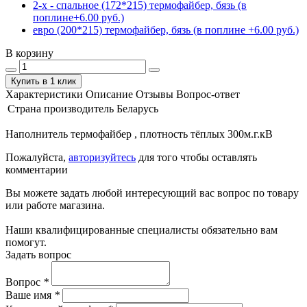
2-х - спальное (172*215) термофайбер, бязь (в
поплине+6.00 руб.)
евро (200*215) термофайбер, бязь (в поплине +6.00 руб.)
В корзину
Купить в 1 клик
Характеристики
Описание
Отзывы
Вопрос-ответ
Страна производитель
Беларусь
Наполнитель термофайбер , плотность тёплых 300м.г.кВ
Пожалуйста,
авторизуйтесь
для того чтобы оставлять
комментарии
Вы можете задать любой интересующий вас вопрос по товару
или работе магазина.
Наши квалифицированные специалисты обязательно вам
помогут.
Задать вопрос
Вопрос
*
Ваше имя
*