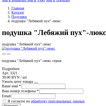
Мы в Instagram
Мы в Viber
Мы в Telegram
Главная
Каталог
Подушки
подушка "Лебяжий пух"-люкс
подушка "Лебяжий пух"-люк
подушка "Лебяжий пух"-люкс
подушка "Лебяжий пух"-люкс серия
Подробнее
Арт. 3321
39.00 BYN / шт
Узнать цену товара
Ваше имя
*
Ваш номер телефона
*
Email
Я согласен на
обработку персональных данных
Отправить