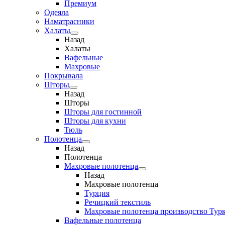
Премиум
Одеяла
Наматрасники
Халаты
Назад
Халаты
Вафельные
Махровые
Покрывала
Шторы
Назад
Шторы
Шторы для гостинной
Шторы для кухни
Тюль
Полотенца
Назад
Полотенца
Махровые полотенца
Назад
Махровые полотенца
Турция
Речицкий текстиль
Махровые полотенца производство Тур
Вафельные полотенца