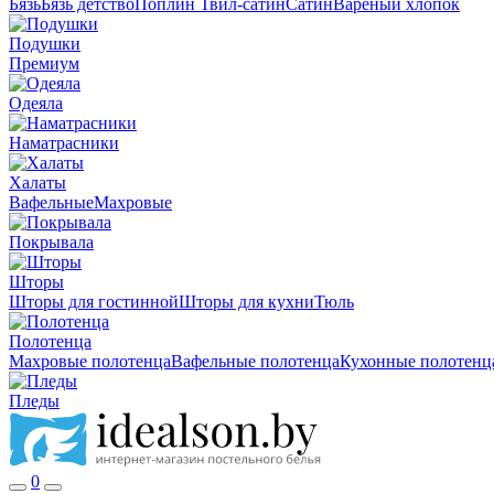
Бязь
Бязь детство
Поплин
Твил-сатин
Сатин
Вареный хлопок
Подушки
Премиум
Одеяла
Наматрасники
Халаты
Вафельные
Махровые
Покрывала
Шторы
Шторы для гостинной
Шторы для кухни
Тюль
Полотенца
Махровые полотенца
Вафельные полотенца
Кухонные полотенц
Пледы
0