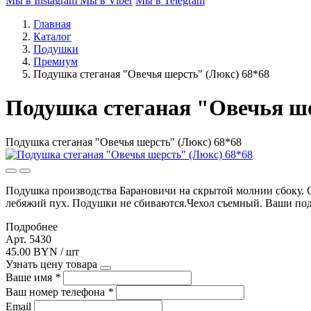
Мы в Instagram
Мы в Viber
Мы в Telegram
Главная
Каталог
Подушки
Премиум
Подушка стеганая "Овечья шерсть" (Люкс) 68*68
Подушка стеганая "Овечья ше
Подушка стеганая "Овечья шерсть" (Люкс) 68*68
Подушка производства Барановичи на скрытой молнии сбоку. 
лебяжий пух. Подушки не сбиваются.Чехол съемный. Ваши поду
Подробнее
Арт. 5430
45.00 BYN / шт
Узнать цену товара
Ваше имя
*
Ваш номер телефона
*
Email