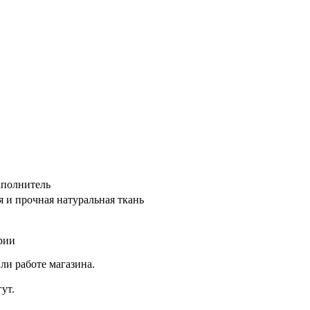
аполнитель
я и прочная натуральная ткань
рии
ли работе магазина.
ут.