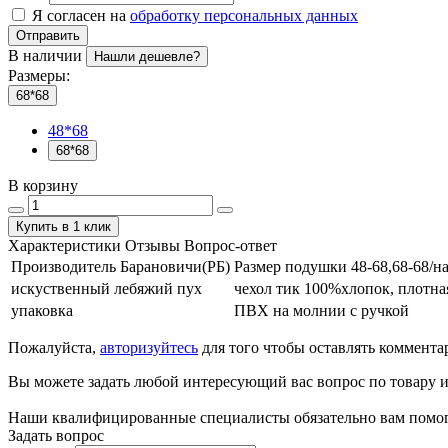
Я согласен на
обработку персональных данных
Отправить
В наличии
Нашли дешевле?
Размеры:
68*68
48*68
68*68
В корзину
Купить в 1 клик
Характеристики
Отзывы
Вопрос-ответ
Производитель Барановичи(РБ)
Размер подушки 48-68,68-68/н
искуственный лебяжий пух
чехол тик 100%хлопок, плотна
упаковка
ПВХ на молнии с ручкой
Пожалуйста,
авторизуйтесь
для того чтобы оставлять коммента
Вы можете задать любой интересующий вас вопрос по товару и
Наши квалифицированные специалисты обязательно вам помог
Задать вопрос