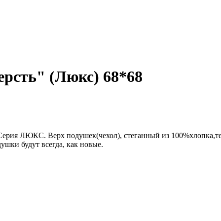
рсть" (Люкс) 68*68
Серия ЛЮКС. Верх подушек(чехол), стеганный из 100%хлопка,т
шки будут всегда, как новые.