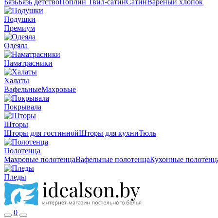
Бязь
Бязь детство
Поплин
Твил-сатин
Сатин
Вареный хлопок
Подушки
Премиум
Одеяла
Наматрасники
Халаты
Вафельные
Махровые
Покрывала
Шторы
Шторы для гостинной
Шторы для кухни
Тюль
Полотенца
Махровые полотенца
Вафельные полотенца
Кухонные полотенц
Пледы
0