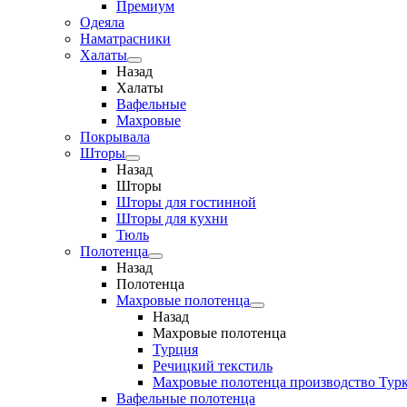
Премиум
Одеяла
Наматрасники
Халаты
Назад
Халаты
Вафельные
Махровые
Покрывала
Шторы
Назад
Шторы
Шторы для гостинной
Шторы для кухни
Тюль
Полотенца
Назад
Полотенца
Махровые полотенца
Назад
Махровые полотенца
Турция
Речицкий текстиль
Махровые полотенца производство Тур
Вафельные полотенца