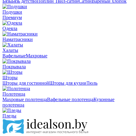
Бязь
Бязь детство
Поплин
Твил-сатин
Сатин
Вареный хлопок
Подушки
Премиум
Одеяла
Наматрасники
Халаты
Вафельные
Махровые
Покрывала
Шторы
Шторы для гостинной
Шторы для кухни
Тюль
Полотенца
Махровые полотенца
Вафельные полотенца
Кухонные
полотенца
Пледы