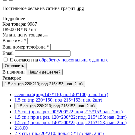
Постельное белье из сатина графит .jpg
Подробнее
Код товара: 9987
189.00 BYN / шт
Узнать цену товара
Ваше имя
*
Ваш номер телефона
*
Email
Я согласен на
обработку персональных данных
Отправить
В наличии
Нашли дешевле?
Размеры:
1.5 сп. (пр.220*210; под.215*153; нав. 2шт)
ясельный(под.147*110; пр.140*100; нав. 1шт)
1.5 сп.(пр.220*150; под.215*153; нав. 2шт)
1.5 сп. (пр.220*210; под.215*153; нав. 2шт)
1.5 сп. (пр.на рез. 90*200*22; под.215*153 нав. 2шт.)
1.5 сп.( пр.на рез. 120*200*22; под. 215*153; нав. 2шт)
1.5 сп ( пр.на рез. 140*200*22; под. 215*153; нав. 2шт)
218.00
2-х сп. ( пр.220*210; под.215*175 нав. 2шт)