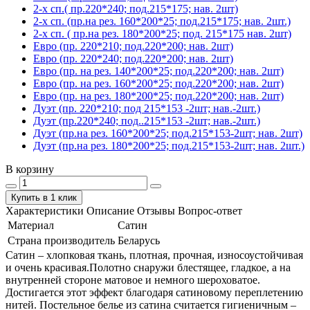
2-х сп.( пр.220*240; под.215*175; нав. 2шт)
2-х сп. (пр.на рез. 160*200*25; под.215*175; нав. 2шт.)
2-х сп. ( пр.на рез. 180*200*25; под. 215*175 нав. 2шт)
Евро (пр. 220*210; под.220*200; нав. 2шт)
Евро (пр. 220*240; под.220*200; нав. 2шт)
Евро (пр. на рез. 140*200*25; под.220*200; нав. 2шт)
Евро (пр. на рез. 160*200*25; под.220*200; нав. 2шт)
Евро (пр. на рез. 180*200*25; под.220*200; нав. 2шт)
Дуэт (пр. 220*210; под 215*153 -2шт; нав.-2шт.)
Дуэт (пр.220*240; под..215*153 -2шт; нав.-2шт.)
Дуэт (пр.на рез. 160*200*25; под.215*153-2шт; нав. 2шт)
Дуэт (пр.на рез. 180*200*25; под.215*153-2шт; нав. 2шт.)
В корзину
Купить в 1 клик
Характеристики
Описание
Отзывы
Вопрос-ответ
Материал
Сатин
Страна производитель
Беларусь
Сатин – хлопковая ткань, плотная, прочная, износоустойчивая
и очень красивая.Полотно снаружи блестящее, гладкое, а на
внутренней стороне матовое и немного шероховатое.
Достигается этот эффект благодаря сатиновому переплетению
нитей. Постельное белье из сатина считается гигиеничным –