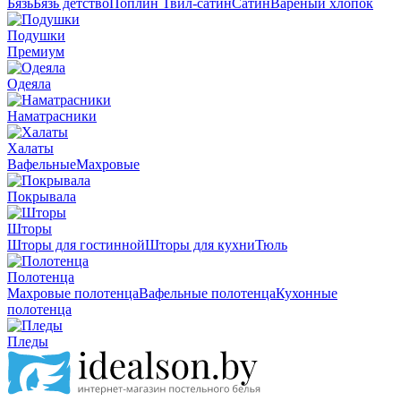
Бязь
Бязь детство
Поплин
Твил-сатин
Сатин
Вареный хлопок
Подушки
Премиум
Одеяла
Наматрасники
Халаты
Вафельные
Махровые
Покрывала
Шторы
Шторы для гостинной
Шторы для кухни
Тюль
Полотенца
Махровые полотенца
Вафельные полотенца
Кухонные
полотенца
Пледы