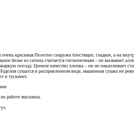
и очень красивая.Полотно снаружи блестящее, гладкое, а на вну
льное белье из сатина считается гигиеничным – не вызывает ал
 жаркую погоду. Ценное качество хлопка – он не накапливает ста
Изделия сушатся в расправленном виде, машинная сушка не реком
ет и тускнеет.
рии
ли работе магазина.
ут.