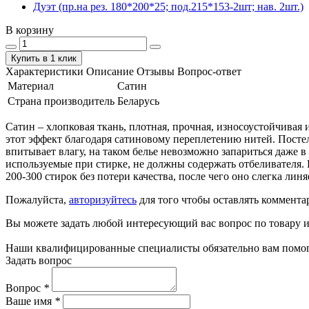
Дуэт (пр.на рез. 180*200*25; под.215*153-2шт; нав. 2шт.)
В корзину
Купить в 1 клик
Характеристики
Описание
Отзывы
Вопрос-ответ
Материал
Сатин
Страна производитель
Беларусь
Сатин – хлопковая ткань, плотная, прочная, износоустойчивая 
этот эффект благодаря сатиновому переплетению нитей. Посте
впитывает влагу, на таком белье невозможно запариться даже в
используемые при стирке, не должны содержать отбеливателя. 
200-300 стирок без потери качества, после чего оно слегка линя
Пожалуйста,
авторизуйтесь
для того чтобы оставлять коммента
Вы можете задать любой интересующий вас вопрос по товару и
Наши квалифицированные специалисты обязательно вам помог
Задать вопрос
Вопрос
*
Ваше имя
*