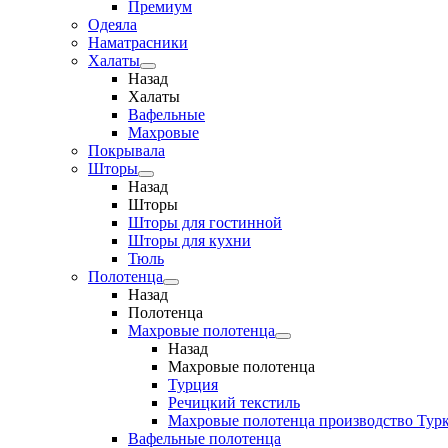
Премиум
Одеяла
Наматрасники
Халаты
Назад
Халаты
Вафельные
Махровые
Покрывала
Шторы
Назад
Шторы
Шторы для гостинной
Шторы для кухни
Тюль
Полотенца
Назад
Полотенца
Махровые полотенца
Назад
Махровые полотенца
Турция
Речицкий текстиль
Махровые полотенца производство Тур
Вафельные полотенца