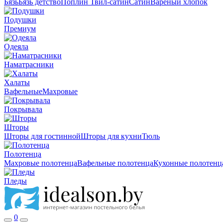
Бязь
Бязь детство
Поплин
Твил-сатин
Сатин
Вареный хлопок
Подушки
Премиум
Одеяла
Наматрасники
Халаты
Вафельные
Махровые
Покрывала
Шторы
Шторы для гостинной
Шторы для кухни
Тюль
Полотенца
Махровые полотенца
Вафельные полотенца
Кухонные полотенц
Пледы
0