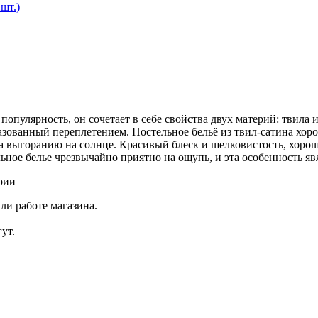
шт.)
пулярность, он сочетает в себе свойства двух материй: твила 
зованный переплетением. Постельное бельё из твил-сатина хоро
а выгоранию на солнце. Красивый блеск и шелковистость, хоро
ельное белье чрезвычайно приятно на ощупь, и эта особенность 
рии
ли работе магазина.
ут.