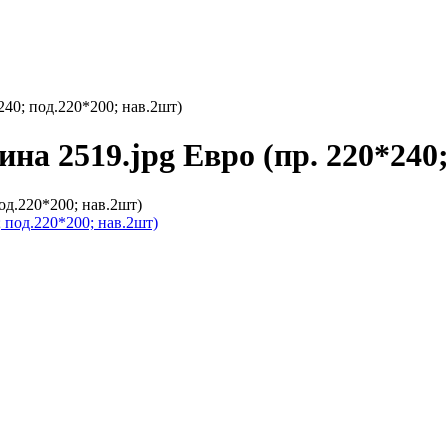
240; под.220*200; нав.2шт)
ина 2519.jpg Евро (пр. 220*240
под.220*200; нав.2шт)