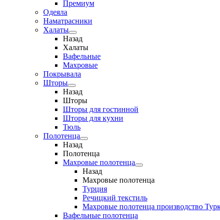
Премиум
Одеяла
Наматрасники
Халаты
Назад
Халаты
Вафельные
Махровые
Покрывала
Шторы
Назад
Шторы
Шторы для гостинной
Шторы для кухни
Тюль
Полотенца
Назад
Полотенца
Махровые полотенца
Назад
Махровые полотенца
Турция
Речицкий текстиль
Махровые полотенца производство Тур
Вафельные полотенца