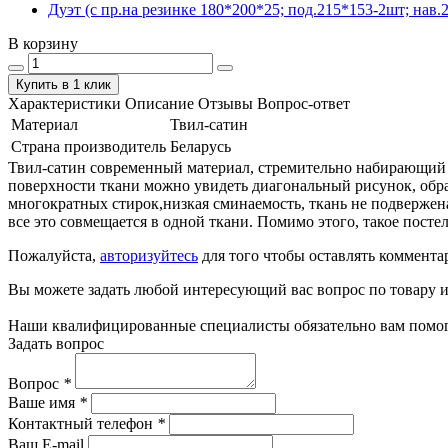
Дуэт (с пр.на резинке 180*200*25; под.215*153-2шт; нав.2
В корзину
Купить в 1 клик
Характеристики
Описание
Отзывы
Вопрос-ответ
Материал
Твил-сатин
Страна производитель
Беларусь
Твил-сатин современный материал, стремительно набирающий по
поверхности ткани можно увидеть диагональный рисунок, обра
многократных стирок,низкая сминаемость, ткань не подвержен
все это совмещается в одной ткани. Помимо этого, такое пост
Пожалуйста,
авторизуйтесь
для того чтобы оставлять коммента
Вы можете задать любой интересующий вас вопрос по товару и
Наши квалифицированные специалисты обязательно вам помог
Задать вопрос
Вопрос
*
Ваше имя
*
Контактный телефон
*
Ваш E-mail