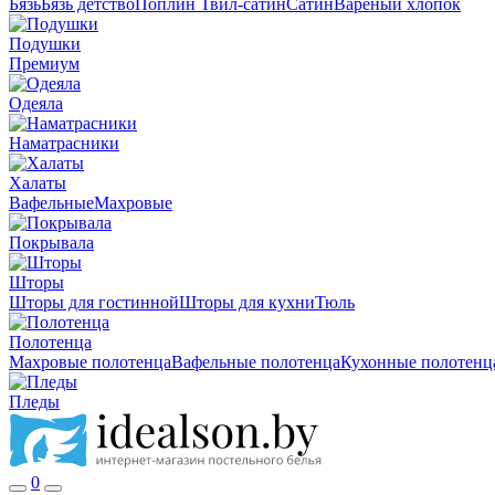
Бязь
Бязь детство
Поплин
Твил-сатин
Сатин
Вареный хлопок
Подушки
Премиум
Одеяла
Наматрасники
Халаты
Вафельные
Махровые
Покрывала
Шторы
Шторы для гостинной
Шторы для кухни
Тюль
Полотенца
Махровые полотенца
Вафельные полотенца
Кухонные полотенц
Пледы
0