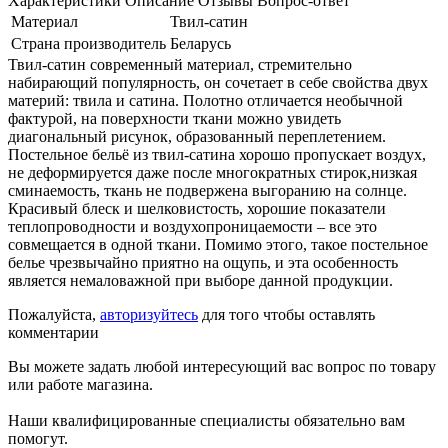
Характеристики
Описание
Отзывы
Вопрос-ответ
Материал
Твил-сатин
Страна производитель
Беларусь
Твил-сатин современный материал, стремительно
набирающий популярность, он сочетает в себе свойства двух
материй: твила и сатина. Полотно отличается необычной
фактурой, на поверхности ткани можно увидеть
диагональный рисунок, образованный переплетением.
Постельное бельё из твил-сатина хорошо пропускает воздух,
не деформируется даже после многократных стирок,низкая
сминаемость, ткань не подвержена выгоранию на солнце.
Красивый блеск и шелковистость, хорошие показатели
теплопроводности и воздухопроницаемости – все это
совмещается в одной ткани. Помимо этого, такое постельное
белье чрезвычайно приятно на ощупь, и эта особенность
является немаловажной при выборе данной продукции.
Пожалуйста,
авторизуйтесь
для того чтобы оставлять
комментарии
Вы можете задать любой интересующий вас вопрос по товару
или работе магазина.
Наши квалифицированные специалисты обязательно вам
помогут.