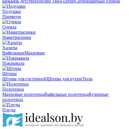
Бязь
Бязь детство
Поплин
Твил-сатин
Сатин
Вареный хлопок
Подушки
Премиум
Одеяла
Наматрасники
Халаты
Вафельные
Махровые
Покрывала
Шторы
Шторы для гостинной
Шторы для кухни
Тюль
Полотенца
Махровые полотенца
Вафельные полотенца
Кухонные
полотенца
Пледы