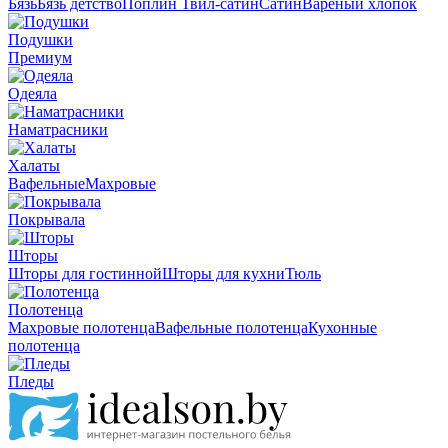
Бязь
Бязь детство
Поплин
Твил-сатин
Сатин
Вареный хлопок
Подушки
Премиум
Одеяла
Наматрасники
Халаты
Вафельные
Махровые
Покрывала
Шторы
Шторы для гостинной
Шторы для кухни
Тюль
Полотенца
Махровые полотенца
Вафельные полотенца
Кухонные
полотенца
Пледы