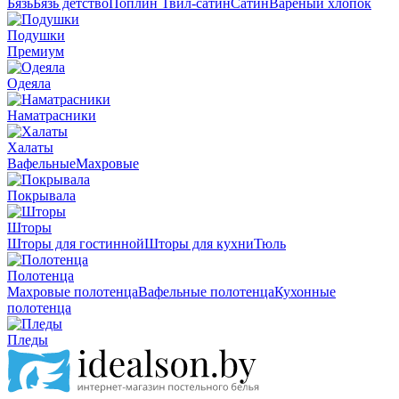
Бязь
Бязь детство
Поплин
Твил-сатин
Сатин
Вареный хлопок
Подушки
Премиум
Одеяла
Наматрасники
Халаты
Вафельные
Махровые
Покрывала
Шторы
Шторы для гостинной
Шторы для кухни
Тюль
Полотенца
Махровые полотенца
Вафельные полотенца
Кухонные
полотенца
Пледы