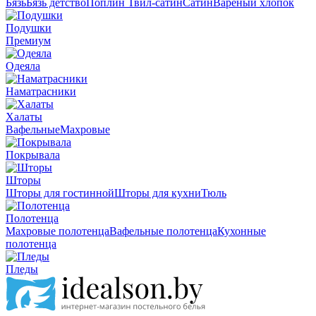
Бязь
Бязь детство
Поплин
Твил-сатин
Сатин
Вареный хлопок
Подушки
Премиум
Одеяла
Наматрасники
Халаты
Вафельные
Махровые
Покрывала
Шторы
Шторы для гостинной
Шторы для кухни
Тюль
Полотенца
Махровые полотенца
Вафельные полотенца
Кухонные
полотенца
Пледы