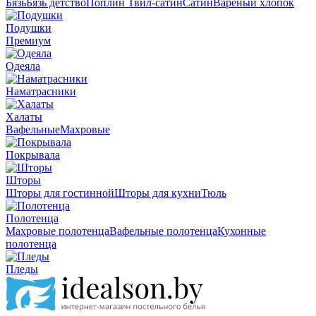
Бязь
Бязь детство
Поплин
Твил-сатин
Сатин
Вареный хлопок
Подушки
Премиум
Одеяла
Наматрасники
Халаты
Вафельные
Махровые
Покрывала
Шторы
Шторы для гостинной
Шторы для кухни
Тюль
Полотенца
Махровые полотенца
Вафельные полотенца
Кухонные
полотенца
Пледы