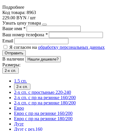
Подробнее
Код товара: 8963
229.00 BYN / шт
Узнать цену товара
Ваше имя
*
Ваш номер телефона
*
Email
Я согласен на
обработку персональных данных
Отправить
В наличии
Нашли дешевле?
Размеры:
2-х сп.
1.5 сп.
2-х сп.
2-х сп. с простынью 220-240
2-х сп. с пр на резинке 160/200
2-х сп. с пр на резинке 180/200
Евро
Евро с пр на резинке 160/200
Евро с пр на резинке 180/200
Дуэт
Дуэт с рез.160