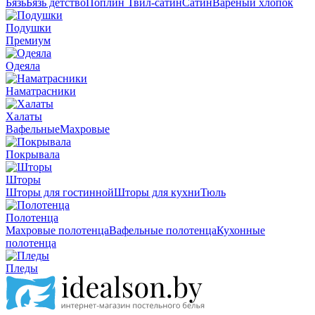
Бязь
Бязь детство
Поплин
Твил-сатин
Сатин
Вареный хлопок
Подушки
Премиум
Одеяла
Наматрасники
Халаты
Вафельные
Махровые
Покрывала
Шторы
Шторы для гостинной
Шторы для кухни
Тюль
Полотенца
Махровые полотенца
Вафельные полотенца
Кухонные
полотенца
Пледы