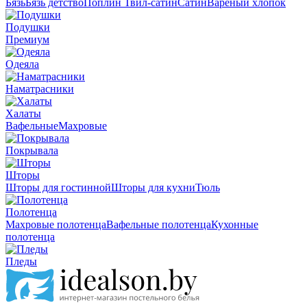
Бязь
Бязь детство
Поплин
Твил-сатин
Сатин
Вареный хлопок
Подушки
Премиум
Одеяла
Наматрасники
Халаты
Вафельные
Махровые
Покрывала
Шторы
Шторы для гостинной
Шторы для кухни
Тюль
Полотенца
Махровые полотенца
Вафельные полотенца
Кухонные
полотенца
Пледы