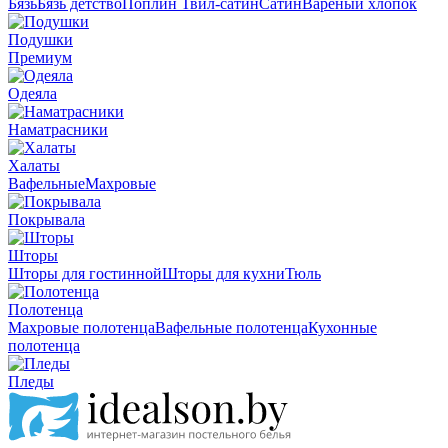
Бязь
Бязь детство
Поплин
Твил-сатин
Сатин
Вареный хлопок
Подушки
Премиум
Одеяла
Наматрасники
Халаты
Вафельные
Махровые
Покрывала
Шторы
Шторы для гостинной
Шторы для кухни
Тюль
Полотенца
Махровые полотенца
Вафельные полотенца
Кухонные
полотенца
Пледы