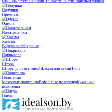
Бязь
Бязь детство
Поплин
Твил-сатин
Сатин
Вареный хлопок
Подушки
Премиум
Одеяла
Наматрасники
Халаты
Вафельные
Махровые
Покрывала
Шторы
Шторы для гостинной
Шторы для кухни
Тюль
Полотенца
Махровые полотенца
Вафельные полотенца
Кухонные
полотенца
Пледы