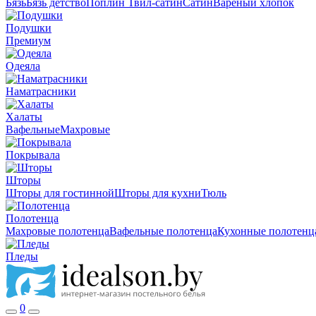
Бязь
Бязь детство
Поплин
Твил-сатин
Сатин
Вареный хлопок
Подушки
Премиум
Одеяла
Наматрасники
Халаты
Вафельные
Махровые
Покрывала
Шторы
Шторы для гостинной
Шторы для кухни
Тюль
Полотенца
Махровые полотенца
Вафельные полотенца
Кухонные полотенц
Пледы
0