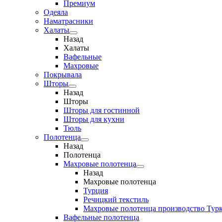
Премиум
Одеяла
Наматрасники
Халаты
Назад
Халаты
Вафельные
Махровые
Покрывала
Шторы
Назад
Шторы
Шторы для гостинной
Шторы для кухни
Тюль
Полотенца
Назад
Полотенца
Махровые полотенца
Назад
Махровые полотенца
Турция
Речицкий текстиль
Махровые полотенца производство Тур
Вафельные полотенца