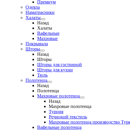
Премиум
Одеяла
Наматрасники
Халаты
Назад
Халаты
Вафельные
Махровые
Покрывала
Шторы
Назад
Шторы
Шторы для гостинной
Шторы для кухни
Тюль
Полотенца
Назад
Полотенца
Махровые полотенца
Назад
Махровые полотенца
Турция
Речицкий текстиль
Махровые полотенца производство Тур
Вафельные полотенца