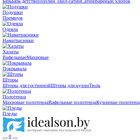
Бязь
Бязь детство
Поплин
Твил-сатин
Сатин
Вареный хлопок
Подушки
Премиум
Одеяла
Наматрасники
Халаты
Вафельные
Махровые
Покрывала
Шторы
Шторы для гостинной
Шторы для кухни
Тюль
Полотенца
Махровые полотенца
Вафельные полотенца
Кухонные полотенц
Пледы
0