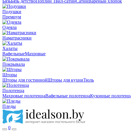
Бязь
Бязь детство
Поплин
Твил-сатин
Сатин
Вареный хлопок
Подушки
Премиум
Одеяла
Наматрасники
Халаты
Вафельные
Махровые
Покрывала
Шторы
Шторы для гостинной
Шторы для кухни
Тюль
Полотенца
Махровые полотенца
Вафельные полотенца
Кухонные полотенц
Пледы
0