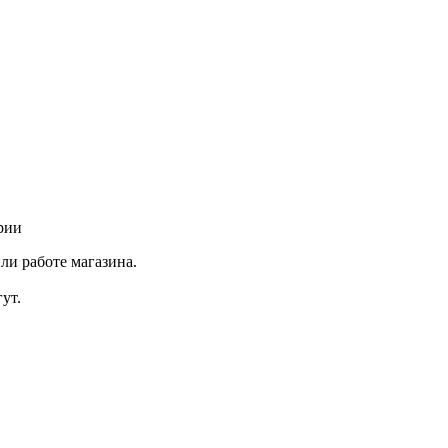
рии
ли работе магазина.
ут.