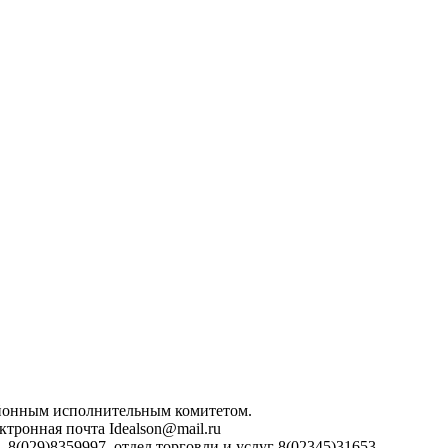
айонным исполнительным комитетом.
ктронная почта Idealson@mail.ru
 8(029)8359997, отдел торговли и услуг 8(02345)31653