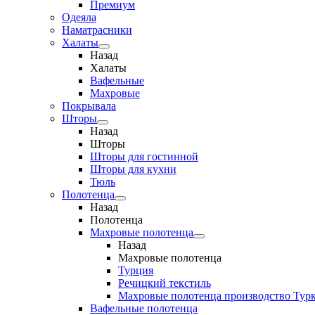
Премиум
Одеяла
Наматрасники
Халаты
Назад
Халаты
Вафельные
Махровые
Покрывала
Шторы
Назад
Шторы
Шторы для гостинной
Шторы для кухни
Тюль
Полотенца
Назад
Полотенца
Махровые полотенца
Назад
Махровые полотенца
Турция
Речицкий текстиль
Махровые полотенца производство Тур
Вафельные полотенца