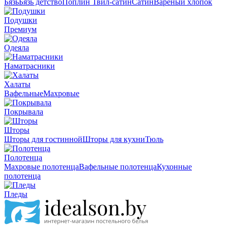
Бязь
Бязь детство
Поплин
Твил-сатин
Сатин
Вареный хлопок
Подушки
Премиум
Одеяла
Наматрасники
Халаты
Вафельные
Махровые
Покрывала
Шторы
Шторы для гостинной
Шторы для кухни
Тюль
Полотенца
Махровые полотенца
Вафельные полотенца
Кухонные
полотенца
Пледы