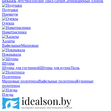
Бязь
Бязь детство
Поплин
Твил-сатин
Сатин
Вареный хлопок
Подушки
Премиум
Одеяла
Наматрасники
Халаты
Вафельные
Махровые
Покрывала
Шторы
Шторы для гостинной
Шторы для кухни
Тюль
Полотенца
Махровые полотенца
Вафельные полотенца
Кухонные
полотенца
Пледы