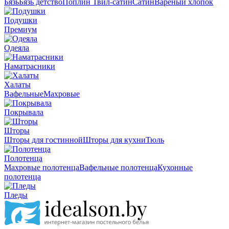
Бязь
Бязь детство
Поплин
Твил-сатин
Сатин
Вареный хлопок
Подушки
Премиум
Одеяла
Наматрасники
Халаты
Вафельные
Махровые
Покрывала
Шторы
Шторы для гостинной
Шторы для кухни
Тюль
Полотенца
Махровые полотенца
Вафельные полотенца
Кухонные
полотенца
Пледы