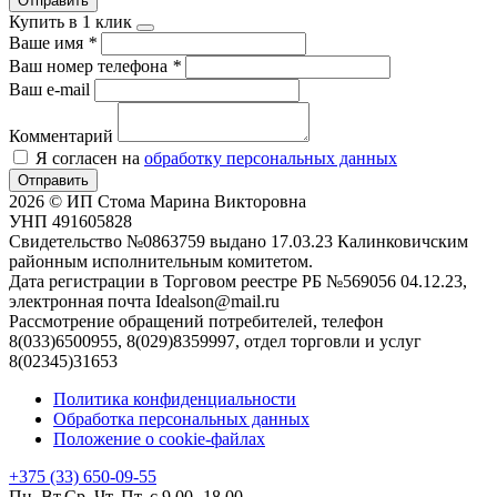
Отправить
Купить в 1 клик
Ваше имя
*
Ваш номер телефона
*
Ваш e-mail
Комментарий
Я согласен на
обработку персональных данных
Отправить
2026 © ИП Стома Марина Викторовна
УНП 491605828
Свидетельство №0863759 выдано 17.03.23 Калинковичским
районным исполнительным комитетом.
Дата регистрации в Торговом реестре РБ №569056 04.12.23,
электронная почта Idealson@mail.ru
Рассмотрение обращений потребителей, телефон
8(033)6500955, 8(029)8359997, отдел торговли и услуг
8(02345)31653
Политика конфиденциальности
Обработка персональных данных
Положение о cookie-файлах
+375 (33) 650-09-55
Пн. Вт.Ср. Чт. Пт. с 9.00 -18.00