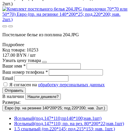
2шт.)
Постельное белье из поплина 204.JPG
Подробнее
Код товара: 10253
127.00 BYN / шт
Узнать цену товара
Ваше имя
*
Ваш номер телефона
*
Email
Я согласен на
обработку персональных данных
Отправить
В наличии
Нашли дешевле?
Размеры:
Евро (пр. на резинке 140*200*25; под.220*200; нав. 2шт.)
Ясельный(под.147*110;пр140*100;нав.1шт)
Ясельный(под.147*110; пр. на рез. 80*200*22;нав.1шт)
1.5 спальный (пр.220*145; под.215*153; нав. 1шт.)