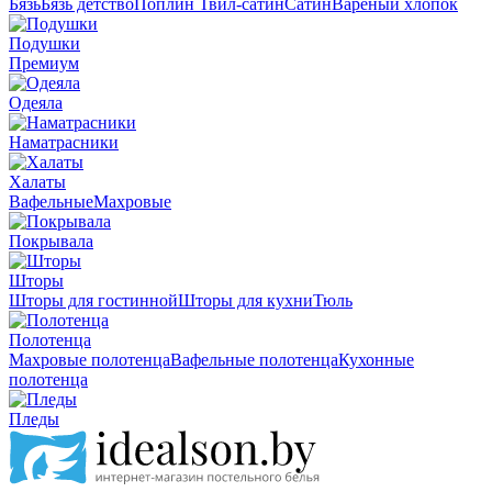
Бязь
Бязь детство
Поплин
Твил-сатин
Сатин
Вареный хлопок
Подушки
Премиум
Одеяла
Наматрасники
Халаты
Вафельные
Махровые
Покрывала
Шторы
Шторы для гостинной
Шторы для кухни
Тюль
Полотенца
Махровые полотенца
Вафельные полотенца
Кухонные
полотенца
Пледы