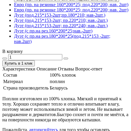
Евро (пр. на резинке 160*200*25; под.220*200; нав. 2шт)
Евро (пр. на резинке 180*200*25; под.220*200; нав. 2шт)
Дуэт (под.215*153-2шт;пр.180*210; нав-2шт.)
Дуэт (под.215*153-2шт; пр.220*210; нав.-2шт.)
Дуэт (под.215*153-2шт; пр.220*240; нав.-2шт.)
Дуэт (с пр.на рез.160*200*25;нав.-2шт)
Дуэт (с пр.на рез.180*200*25(под.215*153 -2шт;
нав.2шт)
В корзину
Купить в 1 клик
Характеристики
Описание
Отзывы
Вопрос-ответ
Состав
100% хлопок
Материал
поплин
Страна производитель
Беларусь
Поплин изготовлен из 100% хлопка. Мягкий и приятный к
телу. Хорошо сохраняет тепло и отлично впитывает влагу,
поэтому может использоваться зимой и летом. Не вызывает
раздражение и дерматитов.Быстро сохнет и почти не мнётся, а
на поверхности никогда не образуются катышки.
Пожалуйста,
авторизуйтесь
для того чтобы оставлять