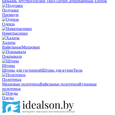
Бязь
Бязь детство
Поплин
Твил-сатин
Сатин
Вареный хлопок
Подушки
Премиум
Одеяла
Наматрасники
Халаты
Вафельные
Махровые
Покрывала
Шторы
Шторы для гостинной
Шторы для кухни
Тюль
Полотенца
Махровые полотенца
Вафельные полотенца
Кухонные
полотенца
Пледы