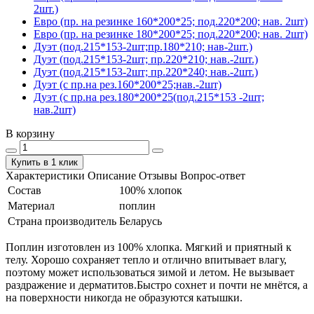
2шт.)
Евро (пр. на резинке 160*200*25; под.220*200; нав. 2шт)
Евро (пр. на резинке 180*200*25; под.220*200; нав. 2шт)
Дуэт (под.215*153-2шт;пр.180*210; нав-2шт.)
Дуэт (под.215*153-2шт; пр.220*210; нав.-2шт.)
Дуэт (под.215*153-2шт; пр.220*240; нав.-2шт.)
Дуэт (с пр.на рез.160*200*25;нав.-2шт)
Дуэт (с пр.на рез.180*200*25(под.215*153 -2шт;
нав.2шт)
В корзину
Купить в 1 клик
Характеристики
Описание
Отзывы
Вопрос-ответ
Состав
100% хлопок
Материал
поплин
Страна производитель
Беларусь
Поплин изготовлен из 100% хлопка. Мягкий и приятный к
телу. Хорошо сохраняет тепло и отлично впитывает влагу,
поэтому может использоваться зимой и летом. Не вызывает
раздражение и дерматитов.Быстро сохнет и почти не мнётся, а
на поверхности никогда не образуются катышки.