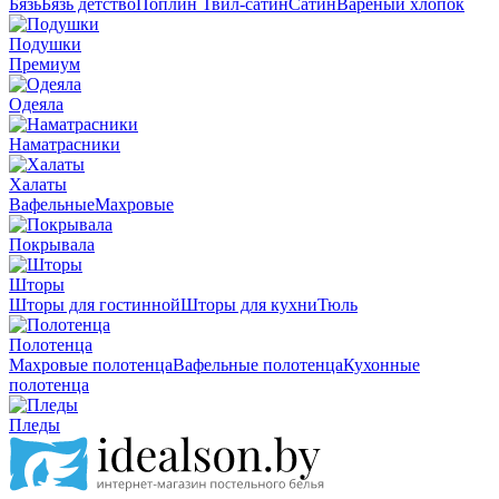
Бязь
Бязь детство
Поплин
Твил-сатин
Сатин
Вареный хлопок
Подушки
Премиум
Одеяла
Наматрасники
Халаты
Вафельные
Махровые
Покрывала
Шторы
Шторы для гостинной
Шторы для кухни
Тюль
Полотенца
Махровые полотенца
Вафельные полотенца
Кухонные
полотенца
Пледы