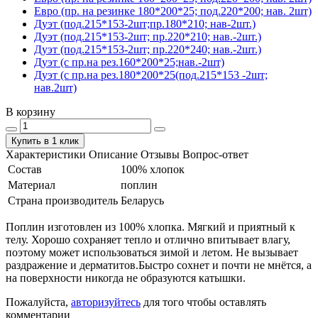
Евро (пр. на резинке 180*200*25; под.220*200; нав. 2шт)
Дуэт (под.215*153-2шт;пр.180*210; нав-2шт.)
Дуэт (под.215*153-2шт; пр.220*210; нав.-2шт.)
Дуэт (под.215*153-2шт; пр.220*240; нав.-2шт.)
Дуэт (с пр.на рез.160*200*25;нав.-2шт)
Дуэт (с пр.на рез.180*200*25(под.215*153 -2шт;
нав.2шт)
В корзину
Купить в 1 клик
Характеристики
Описание
Отзывы
Вопрос-ответ
Состав
100% хлопок
Материал
поплин
Страна производитель
Беларусь
Поплин изготовлен из 100% хлопка. Мягкий и приятный к
телу. Хорошо сохраняет тепло и отлично впитывает влагу,
поэтому может использоваться зимой и летом. Не вызывает
раздражение и дерматитов.Быстро сохнет и почти не мнётся, а
на поверхности никогда не образуются катышки.
Пожалуйста,
авторизуйтесь
для того чтобы оставлять
комментарии