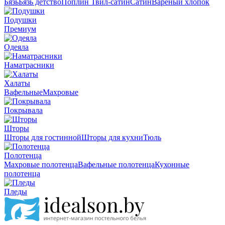
Бязь
Бязь детство
Поплин
Твил-сатин
Сатин
Вареный хлопок
Подушки
Премиум
Одеяла
Наматрасники
Халаты
Вафельные
Махровые
Покрывала
Шторы
Шторы для гостинной
Шторы для кухни
Тюль
Полотенца
Махровые полотенца
Вафельные полотенца
Кухонные
полотенца
Пледы