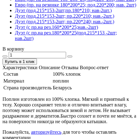
Евро (пр. на резинке 180*200*25; под.220*200; нав. 2шт)
Дуэт (под.215*153-2шт;пр.180*210; нав-2шт.)
Дуэт (под.215*153-2шт; пр.220*210; нав.-2шт.)
Дуэт (под.215*153-2шт; пр.220*240; нав.-2шт.)
Дуэт (с пр.на рез.160*200*25;нав.-2шт)
Дуэт (с пр.на рез.180*200*25(под.215*153 -2шт;
нав.2шт)
В корзину
Купить в 1 клик
Характеристики
Описание
Отзывы
Вопрос-ответ
Состав
100% хлопок
Материал
поплин
Страна производитель
Беларусь
Поплин изготовлен из 100% хлопка. Мягкий и приятный к
телу. Хорошо сохраняет тепло и отлично впитывает влагу,
поэтому может использоваться зимой и летом. Не вызывает
раздражение и дерматитов.Быстро сохнет и почти не мнётся, а
на поверхности никогда не образуются катышки.
Пожалуйста,
авторизуйтесь
для того чтобы оставлять
комментарии