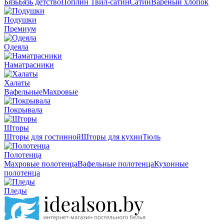
Бязь
Бязь детство
Поплин
Твил-сатин
Сатин
Вареный хлопок
Подушки
Премиум
Одеяла
Наматрасники
Халаты
Вафельные
Махровые
Покрывала
Шторы
Шторы для гостинной
Шторы для кухни
Тюль
Полотенца
Махровые полотенца
Вафельные полотенца
Кухонные
полотенца
Пледы