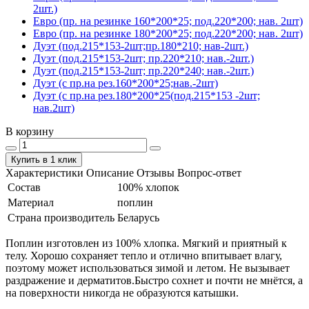
2шт.)
Евро (пр. на резинке 160*200*25; под.220*200; нав. 2шт)
Евро (пр. на резинке 180*200*25; под.220*200; нав. 2шт)
Дуэт (под.215*153-2шт;пр.180*210; нав-2шт.)
Дуэт (под.215*153-2шт; пр.220*210; нав.-2шт.)
Дуэт (под.215*153-2шт; пр.220*240; нав.-2шт.)
Дуэт (с пр.на рез.160*200*25;нав.-2шт)
Дуэт (с пр.на рез.180*200*25(под.215*153 -2шт;
нав.2шт)
В корзину
Купить в 1 клик
Характеристики
Описание
Отзывы
Вопрос-ответ
Состав
100% хлопок
Материал
поплин
Страна производитель
Беларусь
Поплин изготовлен из 100% хлопка. Мягкий и приятный к
телу. Хорошо сохраняет тепло и отлично впитывает влагу,
поэтому может использоваться зимой и летом. Не вызывает
раздражение и дерматитов.Быстро сохнет и почти не мнётся, а
на поверхности никогда не образуются катышки.