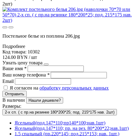
2шт)
Постельное белье из поплина 206.jpg
Подробнее
Код товара: 10302
124.00 BYN / шт
Узнать цену товара
Ваше имя
*
Ваш номер телефона
*
Email
Я согласен на
обработку персональных данных
Отправить
В наличии
Нашли дешевле?
Размеры:
2-х сп. ( с пр.на резинке 180*200*25; под. 215*175 нав. 2шт)
Ясельный(под.147*110;пр140*100;нав.1шт)
Ясельный(под.147*110; пр. на рез. 80*200*22;нав.1шт)
1.5 спальный (пр.220*145; под.215*153; нав. 1шт.)