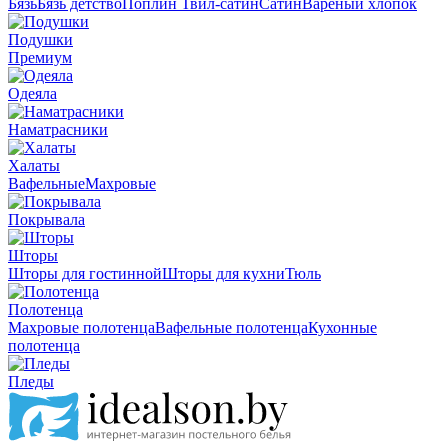
Бязь
Бязь детство
Поплин
Твил-сатин
Сатин
Вареный хлопок
Подушки
Премиум
Одеяла
Наматрасники
Халаты
Вафельные
Махровые
Покрывала
Шторы
Шторы для гостинной
Шторы для кухни
Тюль
Полотенца
Махровые полотенца
Вафельные полотенца
Кухонные
полотенца
Пледы