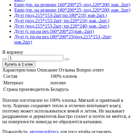
Евро (пр. на резинке 160*200*25; под.220*200; нав. 2шт)
Евро (пр. на резинке 180*200*25; под.220*200; нав. 2шт)
Дуэт (под.215*153-2шт;пр.180*210; нав-2шт.)
Дуэт (под.215*153-2шт; пр.220*210; нав.-2шт.)
Дуэт (под.215*153-2шт; пр.220*240; нав.-2шт.)
Дуэт (с пр.на рез.160*200*25;нав.-2шт)
Дуэт (с пр.на рез.180*200*25(под.215*153 -2шт;
нав.2шт)
В корзину
Купить в 1 клик
Характеристики
Описание
Отзывы
Вопрос-ответ
Состав
100% хлопок
Материал
поплин
Страна производитель
Беларусь
Поплин изготовлен из 100% хлопка. Мягкий и приятный к
телу. Хорошо сохраняет тепло и отлично впитывает влагу,
поэтому может использоваться зимой и летом. Не вызывает
раздражение и дерматитов.Быстро сохнет и почти не мнётся, а
на поверхности никогда не образуются катышки.
Пожалуйста,
авторизуйтесь
для того чтобы оставлять