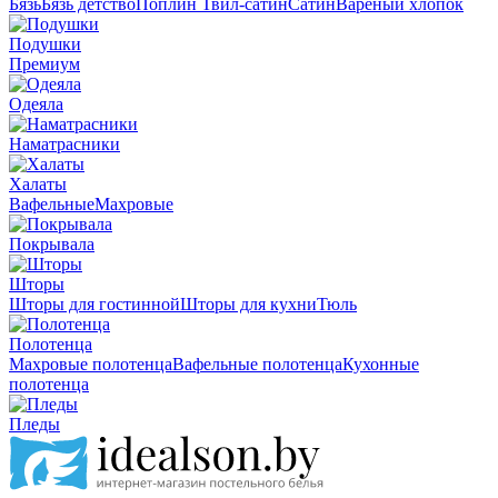
Бязь
Бязь детство
Поплин
Твил-сатин
Сатин
Вареный хлопок
Подушки
Премиум
Одеяла
Наматрасники
Халаты
Вафельные
Махровые
Покрывала
Шторы
Шторы для гостинной
Шторы для кухни
Тюль
Полотенца
Махровые полотенца
Вафельные полотенца
Кухонные
полотенца
Пледы