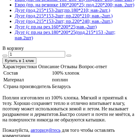
Евро (пр. на резинке 180*200*25; под.220*200; нав. 2шт)
Дуэт (под.215*153-2шт;пр.180*210; нав-2шт.)
Дуэт (под.215*153-2шт; пр.220*210; нав.-2шт.)
Дуэт (под.215*153-2шт; пр.220*240; нав.-2шт.)
Дуэт (с пр.на рез.160*200*25;нав.-2шт)
Дуэт (с пр.на рез.180*200*25(под.215*153 -2шт;
нав.2шт)
В корзину
Купить в 1 клик
Характеристики
Описание
Отзывы
Вопрос-ответ
Состав
100% хлопок
Материал
поплин
Страна производитель
Беларусь
Поплин изготовлен из 100% хлопка. Мягкий и приятный к
телу. Хорошо сохраняет тепло и отлично впитывает влагу,
поэтому может использоваться зимой и летом. Не вызывает
раздражение и дерматитов.Быстро сохнет и почти не мнётся, а
на поверхности никогда не образуются катышки.
Пожалуйста,
авторизуйтесь
для того чтобы оставлять
комментарии