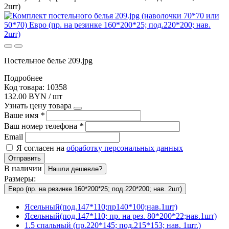
2шт)
Постельное белье 209.jpg
Подробнее
Код товара: 10358
132.00 BYN / шт
Узнать цену товара
Ваше имя
*
Ваш номер телефона
*
Email
Я согласен на
обработку персональных данных
Отправить
В наличии
Нашли дешевле?
Размеры:
Евро (пр. на резинке 160*200*25; под.220*200; нав. 2шт)
Ясельный(под.147*110;пр140*100;нав.1шт)
Ясельный(под.147*110; пр. на рез. 80*200*22;нав.1шт)
1.5 спальный (пр.220*145; под.215*153; нав. 1шт.)