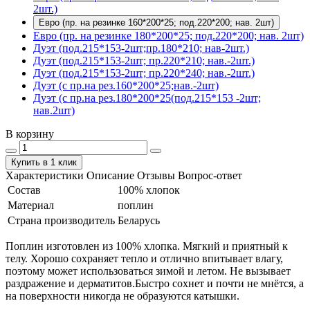
2шт.)
Евро (пр. на резинке 160*200*25; под.220*200; нав. 2шт)
Евро (пр. на резинке 180*200*25; под.220*200; нав. 2шт)
Дуэт (под.215*153-2шт;пр.180*210; нав-2шт.)
Дуэт (под.215*153-2шт; пр.220*210; нав.-2шт.)
Дуэт (под.215*153-2шт; пр.220*240; нав.-2шт.)
Дуэт (с пр.на рез.160*200*25;нав.-2шт)
Дуэт (с пр.на рез.180*200*25(под.215*153 -2шт;
нав.2шт)
В корзину
Купить в 1 клик
Характеристики
Описание
Отзывы
Вопрос-ответ
Состав
100% хлопок
Материал
поплин
Страна производитель
Беларусь
Поплин изготовлен из 100% хлопка. Мягкий и приятный к
телу. Хорошо сохраняет тепло и отлично впитывает влагу,
поэтому может использоваться зимой и летом. Не вызывает
раздражение и дерматитов.Быстро сохнет и почти не мнётся, а
на поверхности никогда не образуются катышки.