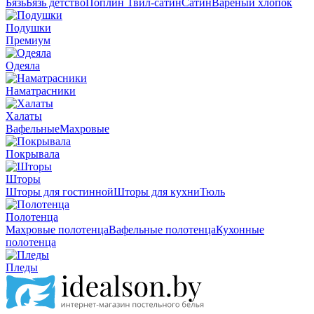
Бязь
Бязь детство
Поплин
Твил-сатин
Сатин
Вареный хлопок
Подушки
Премиум
Одеяла
Наматрасники
Халаты
Вафельные
Махровые
Покрывала
Шторы
Шторы для гостинной
Шторы для кухни
Тюль
Полотенца
Махровые полотенца
Вафельные полотенца
Кухонные
полотенца
Пледы