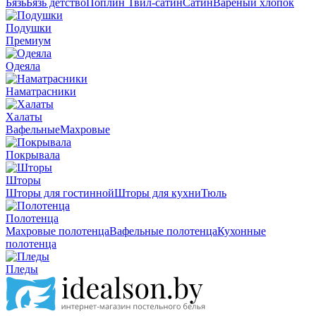
Бязь
Бязь детство
Поплин
Твил-сатин
Сатин
Вареный хлопок
Подушки
Премиум
Одеяла
Наматрасники
Халаты
Вафельные
Махровые
Покрывала
Шторы
Шторы для гостинной
Шторы для кухни
Тюль
Полотенца
Махровые полотенца
Вафельные полотенца
Кухонные
полотенца
Пледы