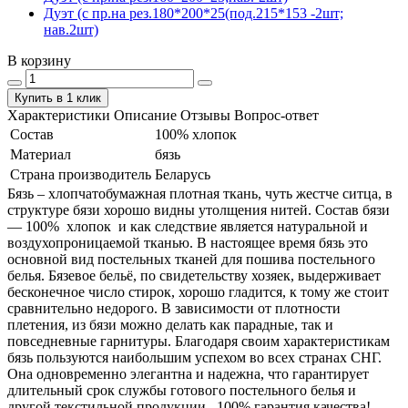
Дуэт (с пр.на рез.180*200*25(под.215*153 -2шт;
нав.2шт)
В корзину
Купить в 1 клик
Характеристики
Описание
Отзывы
Вопрос-ответ
Состав
100% хлопок
Материал
бязь
Страна производитель
Беларусь
Бязь – хлопчатобумажная плотная ткань, чуть жестче ситца, в
структуре бязи хорошо видны утолщения нитей. Состав бязи
― 100% хлопок и как следствие является натуральной и
воздухопроницаемой тканью. В настоящее время бязь это
основной вид постельных тканей для пошива постельного
белья. Бязевое бельё, по свидетельству хозяек, выдерживает
бесконечное число стирок, хорошо гладится, к тому же стоит
сравнительно недорого. В зависимости от плотности
плетения, из бязи можно делать как парадные, так и
повседневные гарнитуры. Благодаря своим характеристикам
бязь пользуются наибольшим успехом во всех странах СНГ.
Она одновременно элегантна и надежна, что гарантирует
длительный срок службы готового постельного белья и
другой текстильной продукции. 100% гарантия качества!