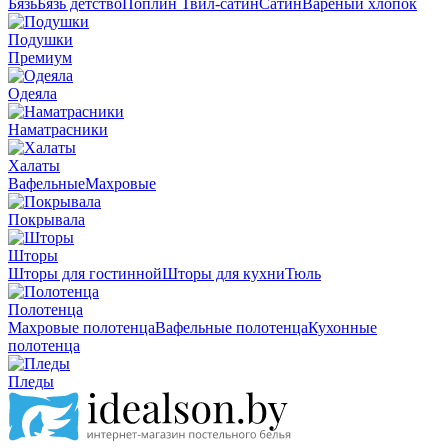
Бязь
Бязь детство
Поплин
Твил-сатин
Сатин
Вареный хлопок
Подушки
Премиум
Одеяла
Наматрасники
Халаты
Вафельные
Махровые
Покрывала
Шторы
Шторы для гостинной
Шторы для кухни
Тюль
Полотенца
Махровые полотенца
Вафельные полотенца
Кухонные
полотенца
Пледы