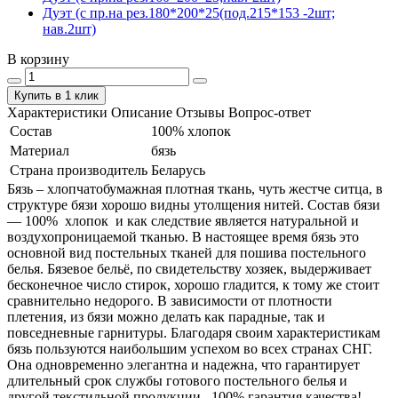
Дуэт (с пр.на рез.180*200*25(под.215*153 -2шт;
нав.2шт)
В корзину
Купить в 1 клик
Характеристики
Описание
Отзывы
Вопрос-ответ
Состав
100% хлопок
Материал
бязь
Страна производитель
Беларусь
Бязь – хлопчатобумажная плотная ткань, чуть жестче ситца, в
структуре бязи хорошо видны утолщения нитей. Состав бязи
― 100% хлопок и как следствие является натуральной и
воздухопроницаемой тканью. В настоящее время бязь это
основной вид постельных тканей для пошива постельного
белья. Бязевое бельё, по свидетельству хозяек, выдерживает
бесконечное число стирок, хорошо гладится, к тому же стоит
сравнительно недорого. В зависимости от плотности
плетения, из бязи можно делать как парадные, так и
повседневные гарнитуры. Благодаря своим характеристикам
бязь пользуются наибольшим успехом во всех странах СНГ.
Она одновременно элегантна и надежна, что гарантирует
длительный срок службы готового постельного белья и
другой текстильной продукции. 100% гарантия качества!