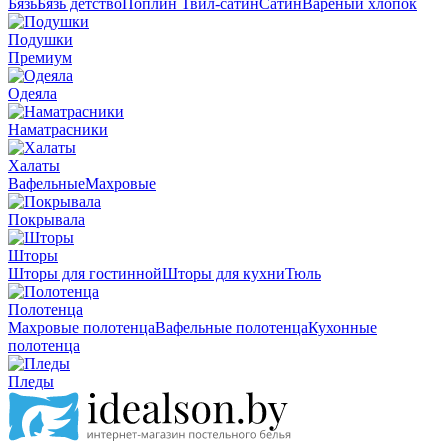
Бязь
Бязь детство
Поплин
Твил-сатин
Сатин
Вареный хлопок
Подушки
Премиум
Одеяла
Наматрасники
Халаты
Вафельные
Махровые
Покрывала
Шторы
Шторы для гостинной
Шторы для кухни
Тюль
Полотенца
Махровые полотенца
Вафельные полотенца
Кухонные
полотенца
Пледы