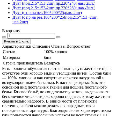
Дуэт (под.215*153-2шт; пр.220*240; нав.-2шт.)
Дуэт (под.215*153-2шт; пр.220*260; нав.-2шт.)
Дуэт (с пр.на рез.160*200*25;нав.-2шт)
Дуэт (с пр.на рез.180*200*25(под.215*153 -2шт;
нав.2шт)
В корзину
Купить в 1 клик
Характеристики
Описание
Отзывы
Вопрос-ответ
Состав
100% хлопок
Материал
бязь
Страна производитель
Беларусь
Бязь – хлопчатобумажная плотная ткань, чуть жестче ситца, в
структуре бязи хорошо видны утолщения нитей. Состав бязи
― 100% хлопок и как следствие является натуральной и
воздухопроницаемой тканью. В настоящее время бязь это
основной вид постельных тканей для пошива постельного
белья. Бязевое бельё, по свидетельству хозяек, выдерживает
бесконечное число стирок, хорошо гладится, к тому же стоит
сравнительно недорого. В зависимости от плотности
плетения, из бязи можно делать как парадные, так и
повседневные гарнитуры. Благодаря своим характеристикам
бязь пользуются наибольшим успехом во всех странах СНГ.