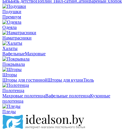
Бязь
Бязь детство
Поплин
Твил-сатин
Сатин
Вареный хлопок
Подушки
Премиум
Одеяла
Наматрасники
Халаты
Вафельные
Махровые
Покрывала
Шторы
Шторы для гостинной
Шторы для кухни
Тюль
Полотенца
Махровые полотенца
Вафельные полотенца
Кухонные
полотенца
Пледы