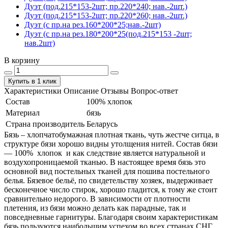
Дуэт (под.215*153-2шт; пр.220*240; нав.-2шт.)
Дуэт (под.215*153-2шт; пр.220*260; нав.-2шт.)
Дуэт (с пр.на рез.160*200*25;нав.-2шт)
Дуэт (с пр.на рез.180*200*25(под.215*153 -2шт;
нав.2шт)
В корзину
Купить в 1 клик
Характеристики
Описание
Отзывы
Вопрос-ответ
Состав
100% хлопок
Материал
бязь
Страна производитель
Беларусь
Бязь – хлопчатобумажная плотная ткань, чуть жестче ситца, в
структуре бязи хорошо видны утолщения нитей. Состав бязи
― 100% хлопок и как следствие является натуральной и
воздухопроницаемой тканью. В настоящее время бязь это
основной вид постельных тканей для пошива постельного
белья. Бязевое бельё, по свидетельству хозяек, выдерживает
бесконечное число стирок, хорошо гладится, к тому же стоит
сравнительно недорого. В зависимости от плотности
плетения, из бязи можно делать как парадные, так и
повседневные гарнитуры. Благодаря своим характеристикам
бязь пользуются наибольшим успехом во всех странах СНГ.