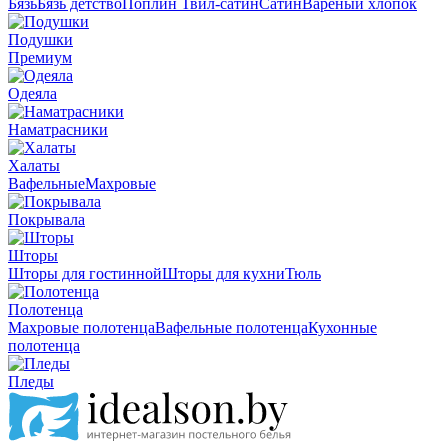
Бязь
Бязь детство
Поплин
Твил-сатин
Сатин
Вареный хлопок
Подушки
Премиум
Одеяла
Наматрасники
Халаты
Вафельные
Махровые
Покрывала
Шторы
Шторы для гостинной
Шторы для кухни
Тюль
Полотенца
Махровые полотенца
Вафельные полотенца
Кухонные
полотенца
Пледы